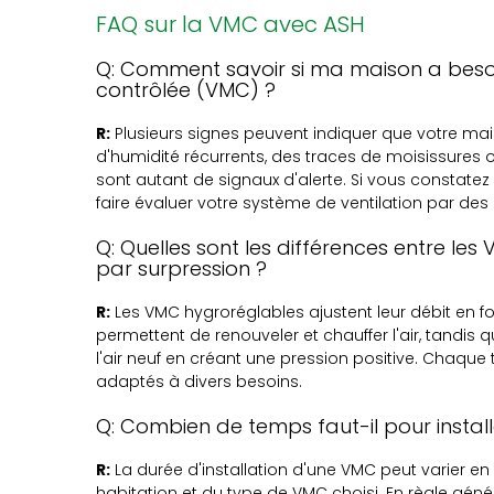
FAQ sur la VMC avec ASH
Q: Comment savoir si ma maison a besoi
contrôlée (VMC) ?
R:
Plusieurs signes peuvent indiquer que votre m
d'humidité récurrents, des traces de moisissures o
sont autant de signaux d'alerte. Si vous constat
faire évaluer votre système de ventilation par d
Q: Quelles sont les différences entre les
par surpression ?
R:
Les VMC hygroréglables ajustent leur débit en fon
permettent de renouveler et chauffer l'air, tandis 
l'air neuf en créant une pression positive. Chaque
adaptés à divers besoins.
Q: Combien de temps faut-il pour insta
R:
La durée d'installation d'une VMC peut varier en
habitation et du type de VMC choisi. En règle généra