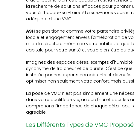
crucial pour le bien-être quotidien est la ventila
la recherche de solutions efficaces pour garantir
vous à Thouaré-sur-Loire ? Laissez-nous vous intro
adéquate d'une VMC.
ASH
se positionne comme votre partenaire privilég
locale et engagement envers l'amélioration de votr
et de la structure même de votre habitat, la qualité
capitale pour votre santé et votre bien-être au quo
Imaginez des espaces aérés, exempts d'humidité e
synonyme de fraîcheur et de pureté. C'est ce que 
installée par nos experts compétents et dévoués. P
optimiser non seulement votre confort, mais aussi 
La pose de VMC n'est pas simplement une nécessit
dans votre qualité de vie, aujourd'hui et pour les 
comprenons l'importance de chaque détail pour cr
agréable.
Les Différents Types de VMC Proposé