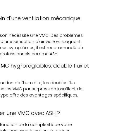
n d'une ventilation mécanique
aison nécessite une VMC. Des problèmes
u une sensation d'air vicié et stagnant
ez ces symptômes, il est recommandé de
es professionnels comme ASH.
 VMC hygroréglables, double flux et
ction de l’humidité, les doubles flux
que les VMC par surpression insufflent de
 type offre des avantages spécifiques,
ller une VMC avec ASH ?
 fonction de la complexité de votre
le, nos experts veillent à réaliser