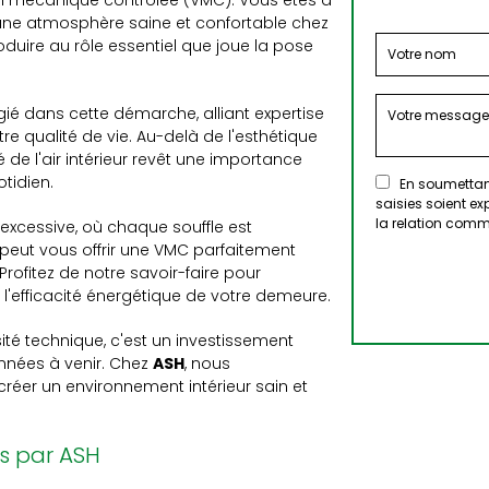
tion mécanique contrôlée (VMC). Vous êtes à
 une atmosphère saine et confortable chez
duire au rôle essentiel que joue la pose
ié dans cette démarche, alliant expertise
e qualité de vie. Au-delà de l'esthétique
 de l'air intérieur revêt une importance
tidien.
En soumettant
saisies soient e
la relation comm
xcessive, où chaque souffle est
peut vous offrir une VMC parfaitement
rofitez de notre savoir-faire pour
l'efficacité énergétique de votre demeure.
é technique, c'est un investissement
années à venir. Chez
ASH
, nous
éer un environnement intérieur sain et
s par ASH