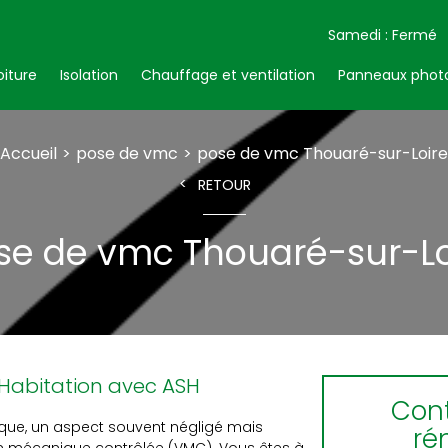
Samedi : Fermé
oiture
Isolation
Chauffage et ventilation
Panneaux photo
Accueil
pose de vmc
pose de vmc Thouaré-sur-Loire
RETOUR
se de vmc Thouaré-sur-Lo
e Habitation avec ASH
Cont
ique, un aspect souvent négligé mais
ré