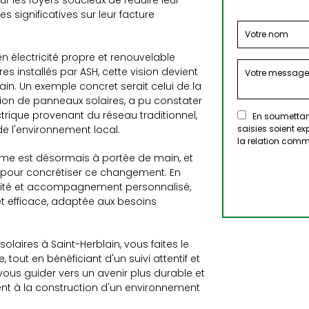
ur les foyers soucieux de réduire leur
 significatives sur leur facture
n électricité propre et renouvelable
 installés par ASH, cette vision devient
in. Un exemple concret serait celui de la
ation de panneaux solaires, a pu constater
rique provenant du réseau traditionnel,
En soumettant
de l'environnement local.
saisies soient e
la relation comm
nome est désormais à portée de main, et
 pour concrétiser ce changement. En
alité et accompagnement personnalisé,
et efficace, adaptée aux besoins
laires à Saint-Herblain, vous faites le
tout en bénéficiant d'un suivi attentif et
vous guider vers un avenir plus durable et
nt à la construction d'un environnement