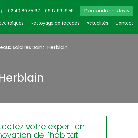
Demande de devis
02 40 80 35 67
06 17 59 19 55
voltaïques
Nettoyage de façades
Actualités
Contact
aux solaires Saint-Herblain
Herblain
actez votre expert en
novation de l'habitat