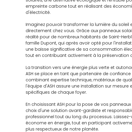
solaires, une alternative écologique et rentable po
empreinte carbone tout en réalisant des économies
d'électricité.
Imaginez pouvoir transformer la lumière du soleil e
directement chez vous. Grâce aux panneaux solaires
réalité pour de nombreux habitants de Saint-Herbla
famille Dupont, qui après avoir opté pour l'install
une baisse significative de sa consommation élect
tout en contribuant activement à la préservation 
La transition vers une énergie plus verte et auto
ASH se place en tant que partenaire de confiance
combinant expertise technique, matériaux de qu
l'équipe d'ASH assure une installation sur mesure 
spécifiques de chaque foyer.
En choisissant ASH pour la pose de vos panneaux so
choix d'une solution avant-gardiste et responsable, 
professionnel tout au long du processus. Laissez-
économe en énergie, tout en participant activeme
plus respectueux de notre planète.