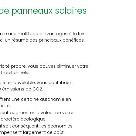
de panneaux solaires
ente une multitude d'avantages à la fois
ci un résumé des principaux bénéfices
 :
ricité propre, vous pouvez diminuer votre
traditionnels.
rgie renouvelable, vous contribuez
s émissions de CO2.
ffrent une certaine autonomie en
icité.
peut augmenter la valeur de votre
 caractère écologique.
ial soit conséquent, les économies
compensent largement ce coût.