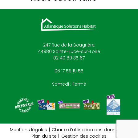
247 Rue de la Bougrière,
44980
Sainte-Luce-sur-Loire
02 40 80 35 67
06 17 59 19 55
Samedi : Fermé
reca
Mentions légales
Charte d’utilisation des données
Plan du site
Gestion des cookies