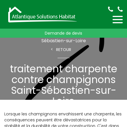
Accueil
traitement de charpente
traitement charpente contre champignons
Demande de devis
traitement charpente contre champignons Saint-
Sébastien-sur-Loire
RETOUR
traitement charpente
contre champignons
Saint-Sébastien-sur-
Loire
Lorsque les champignons envahissent une charpente, les
conséquences peuvent être dévastatrices pour la
stabilité et la durabilité de votre construction. C'est dans