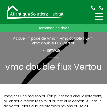
Demande de devis
Accueil
pose de vmc
vmc double flux
vmc double flux Vertou
RETOUR
vmc double flux Vertou
Imaginez une maison où l'air pur et frais circule librement,
où chaque recoin respire la pureté et le confort. Au cœur
de Vertou, alors que les premiers rayons du soleil