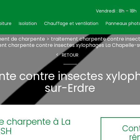
Vendredi : 8h – 18h
oiture
Isolation
Chauffage et ventilation
Panneaux photo
ment de charpente
traitement charpente contre insec
ent charpente contre insectes xylophages La Chapelle-s
RETOUR
nte contre insectes xylop
sur-Erdre
re charpente à La
Cont
ASH
ré