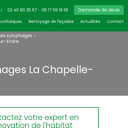
Demande de devis
02 40 80 35 67
06 17 59 19 55
voltaïques
Nettoyage de façades
Actualités
Contact
tes xylophages
ur-Erdre
hages La Chapelle-
actez votre expert en
novation de l'habitat