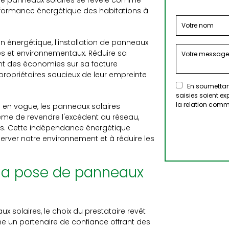
se de panneaux solaires se révèle comme
rformance énergétique des habitations à
 énergétique, l'installation de panneaux
es et environnementaux. Réduire sa
nt des économies sur sa facture
s propriétaires soucieux de leur empreinte
En soumettant
saisies soient e
la relation comm
 en vogue, les panneaux solaires
ême de revendre l'excédent au réseau,
ers. Cette indépendance énergétique
erver notre environnement et à réduire les
 la pose de panneaux
aux solaires, le choix du prestataire revêt
e un partenaire de confiance offrant des