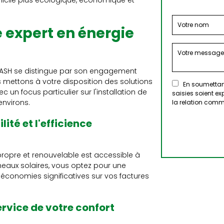
icile plus écologique, économique et
e expert en énergie
, ASH se distingue par son engagement
us mettons à votre disposition des solutions
En soumettant
 un focus particulier sur l'installation de
saisies soient e
environs.
la relation comm
té et l'efficience
propre et renouvelable est accessible à
neaux solaires, vous optez pour une
conomies significatives sur vos factures
ervice de votre confort