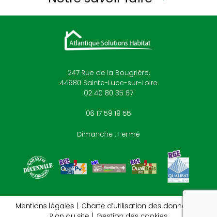
247 Rue de la Bougrière,
44980
Sainte-Luce-sur-Loire
02 40 80 35 67
06 17 59 19 55
Dimanche : Fermé
reca
Mentions légales
Charte d’utilisation des données
Plan du site
Gestion des cookies