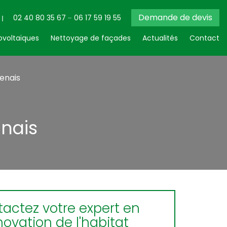
Demande de devis
02 40 80 35 67
06 17 59 19 55
voltaïques
Nettoyage de façades
Actualités
Contact
enais
nais
actez votre expert en
novation de l'habitat