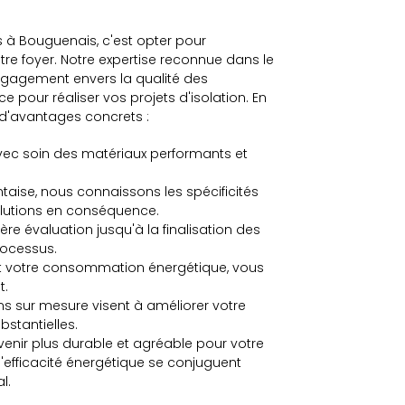
es à Bouguenais, c'est opter pour
votre foyer. Notre expertise reconnue dans le
ngagement envers la qualité des
 pour réaliser vos projets d'isolation. En
 d'avantages concrets :
vec soin des matériaux performants et
taise, nous connaissons les spécificités
olutions en conséquence.
ère évaluation jusqu'à la finalisation des
rocessus.
nt votre consommation énergétique, vous
t.
ns sur mesure visent à améliorer votre
stantielles.
venir plus durable et agréable pour votre
l'efficacité énergétique se conjuguent
l.