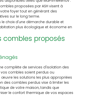
es disponibles telles que MaPrimeRénov'.
s combles proposées par ASH visent à
 votre foyer tout en générant des
tives sur le long terme.
es le choix d'une démarche durable et
abitation plus écologique et économe en
des combles proposés
ménagés
 complète de services d'isolation des
e vos combles soient perdus ou
 œuvre les solutions les plus appropriées
on des combles perdus vise à limiter les
gétique de votre maison, tandis que
iser le confort thermique de vos espaces