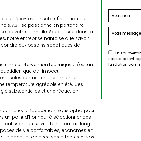
ble et éco-responsable, l'isolation des
ais, ASH se positionne en partenaire
ue de votre domicile. Spécialisée dans la
s, notre entreprise nantaise allie savoir-
épondre aux besoins spécifiques de
En soumettant
saisies soient e
e simple intervention technique : c'est un
la relation comm
 quotidien que de l'impact
nt isolés permettent de limiter les
une température agréable en été. Ces
ie substantielles et une réduction
.
des combles à Bouguenais, vous optez pour
ons un point d'honneur à sélectionner des
rantissant un suivi attentif tout au long
 espaces de vie confortables, économes en
faite adéquation avec vos attentes et vos