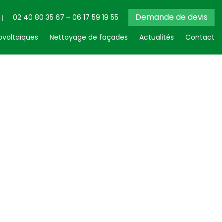
Demande de devis
02 40 80 35 67
06 17 59 19 55
voltaïques
Nettoyage de façades
Actualités
Contact